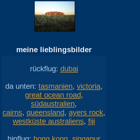
meine lieblingsbilder
rückflug:
dubai
da unten:
tasmanien
,
victoria
,
great ocean road
,
südaustralien
,
cairns
,
queensland
,
ayers rock
,
westküste australiens
,
fiji
hinflug:
hong kong
,
singapur