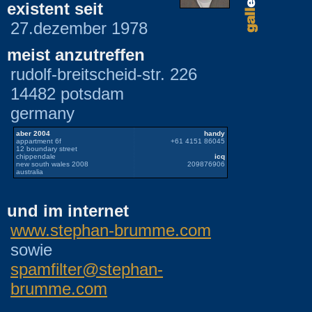
existent seit
27.dezember 1978
meist anzutreffen
rudolf-breitscheid-str. 226
14482 potsdam
germany
aber 2004
handy
appartment 6f
+61 4151 86045
12 boundary street
chippendale
icq
new south wales 2008
209876906
australia
und im internet
www.stephan-brumme.com
sowie
spamfilter@stephan-
brumme.com