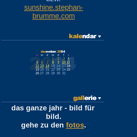
sunshine.stephan-
brumme.com
s
m
d
m
d
f
s
1
2
3
4
5
6
7
8
9
10
11
12
13
14
15
16
17
18
19
20
21
22
23
24
25
26
27
28
29
30
31
das ganze jahr - bild für
bild.
gehe zu den
fotos
.