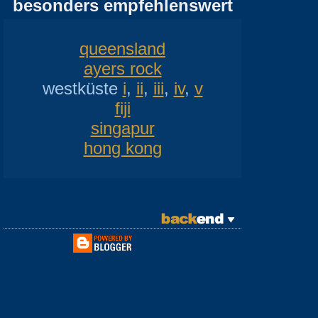
besonders empfehlenswert
queensland
ayers rock
westküste
i
,
ii
,
iii
,
iv
,
v
fiji
singapur
hong kong