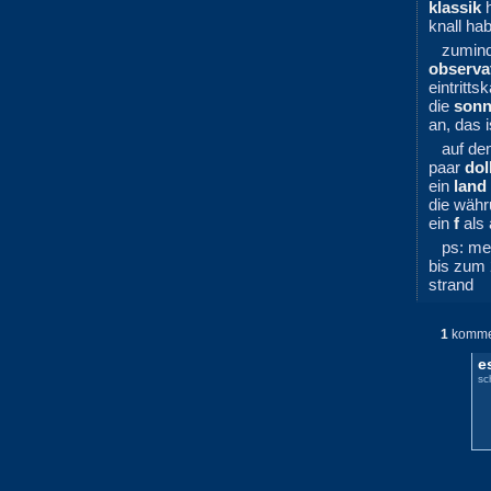
klassik
h
knall ha
zumind
observa
eintritt
die
son
an, das 
auf d
paar
dol
ein
land
die währ
ein
f
als 
ps: me
bis zum 
strand
1
komme
e
sc