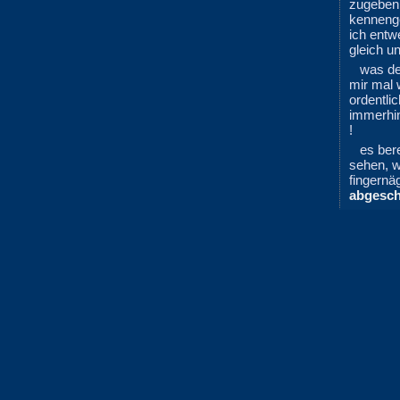
zugeben
kennenge
ich entw
gleich un
was d
mir mal
ordentli
immerhin
!
es bere
sehen, 
fingernäg
abgesch