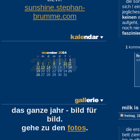
die so
sunshine.stephan-
sich ! ei
jeglich
brumme.com
keinen
e
aufgeht,
noch nie
faszinie
1
komme
f
s
m
d
m
d
f
s
1
2
3
4
sc
5
6
7
8
9
10
11
12
13
14
15
16
17
18
19
20
21
22
23
24
25
26
27
28
29
30
31
milk is
das ganze jahr - bild für
freitag
,
1
bild.
gehe zu den
fotos
.
die er
bett zie
bis in a