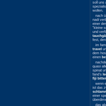
soll uns
speziali
wollen.
nach ü
nadi ve
einer de
"kleine 
und verf
tauchg
fest, de
im fam
travel
un
dem host
einen
be
nachde
quasi all
spinat u
fand's
le
fiji bitte
wenn e
ist das 
schlam
einer sp
überdime
das ab