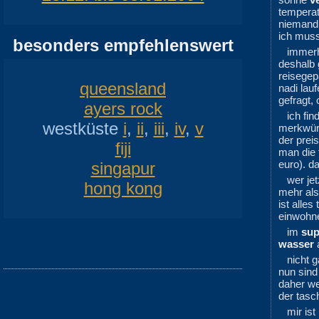
temperatu
niemand
ich muss
besonders empfehlenswert
immerh
deshalb 
reisegep
queensland
nadi lau
gefragt,
ayers rock
ich fin
westküste
i
,
ii
,
iii
,
iv
,
v
merkwür
der preis
fiji
man die f
euro). d
singapur
wer je
hong kong
mehr al
ist alles 
einwohne
im
sup
wasser
a
nicht 
nun sind
daher we
der tasc
mir ist