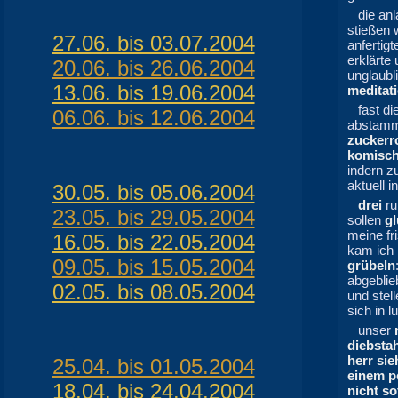
die anl
stießen 
27.06. bis 03.07.2004
anfertig
erklärte
20.06. bis 26.06.2004
unglaubl
13.06. bis 19.06.2004
meditati
fast di
06.06. bis 12.06.2004
abstamm
zuckerr
komisc
indern z
aktuell i
30.05. bis 05.06.2004
drei
ru
23.05. bis 29.05.2004
sollen
g
meine f
16.05. bis 22.05.2004
kam ich 
09.05. bis 15.05.2004
grübeln
abgeblie
02.05. bis 08.05.2004
und stel
sich in l
unser
diebstah
herr sie
25.04. bis 01.05.2004
einem p
18.04. bis 24.04.2004
nicht so