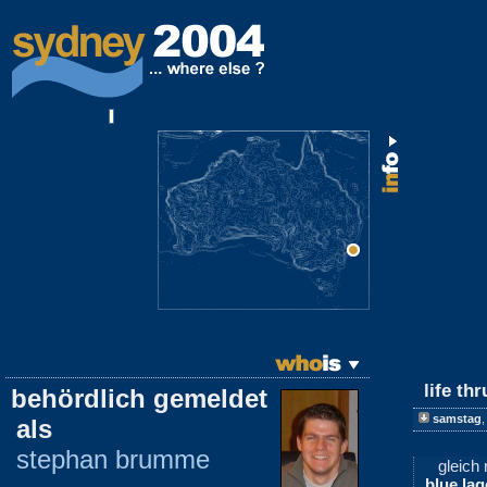
life thr
behördlich gemeldet
samstag
als
stephan brumme
gleich
blue la