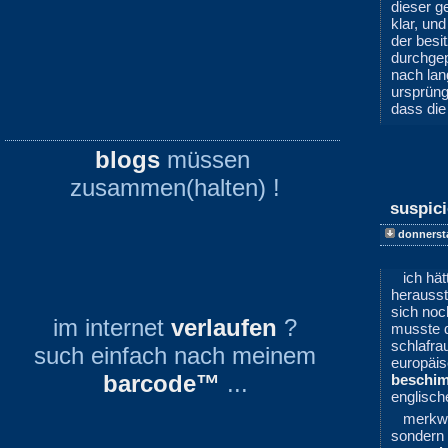
dieser g
klar, un
der besi
durchge
nach lan
ursprüngl
dass die 
blogs
müssen
zusammen(halten) !
suspic
donnerst
ich hä
herausst
sich noc
im internet
verlaufen
?
musste d
schlafra
such einfach nach meinem
europäis
barcode™
...
beschim
englisch
merkwü
sondern