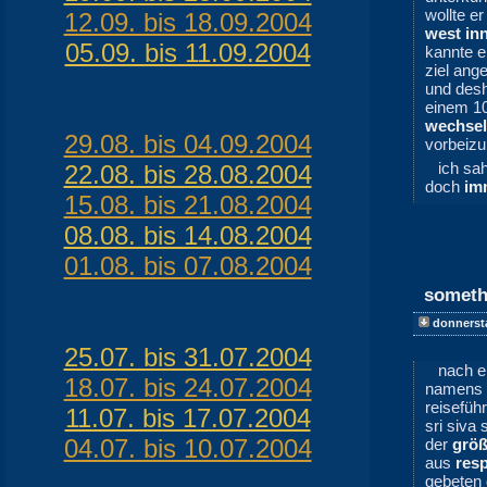
wollte er
12.09. bis 18.09.2004
west inn
05.09. bis 11.09.2004
kannte e
ziel ang
und desh
einem 10
wechsel
29.08. bis 04.09.2004
vorbeizub
ich sa
22.08. bis 28.08.2004
doch
im
15.08. bis 21.08.2004
08.08. bis 14.08.2004
01.08. bis 07.08.2004
somethi
donnerst
25.07. bis 31.07.2004
nach e
18.07. bis 24.07.2004
namens
reisefüh
11.07. bis 17.07.2004
sri siva
04.07. bis 10.07.2004
der
größ
aus
res
gebeten