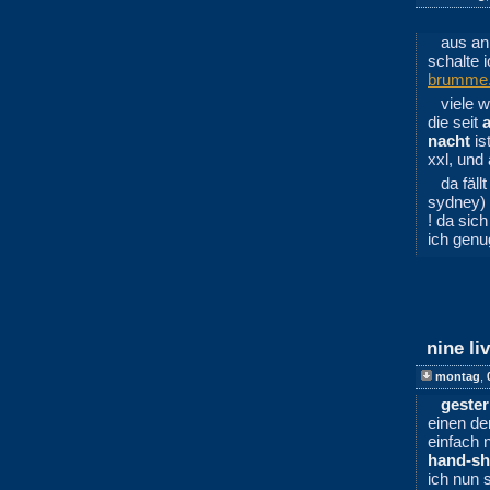
aus an
schalte 
brumme
viele 
die seit
nacht
is
xxl, und
da fäl
sydney) 
! da sic
ich genu
nine li
montag
,
geste
einen de
einfach 
hand-s
ich nun 