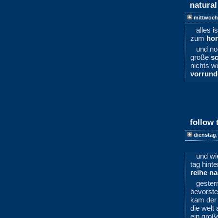
natural
mittwoch
alles i
zum
hor
und n
große
s
nichts w
vorrund
follow 
dienstag
und wie
tag hinte
reihe n
gester
bevorst
kam der
die welt
ein gro