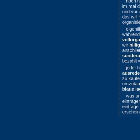
noch n
im mai d
und vor 
das will
organisi
eigent
während
vollorga
wir
billi
anschli
sondera
bezahlt 
jeder 
ausrede
zu kaufe
umzutaus
blaue l
was u
einträge
einträge 
erschein