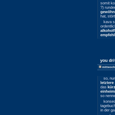
somit ko
?) runde
gewöhn
hat, stör
kava s
ordentli
alkoholf
empfehl
you dr
mittwoch
so, nu
letztere
das
kür
einheim
so nenn
konseq
tagebuc
in der g