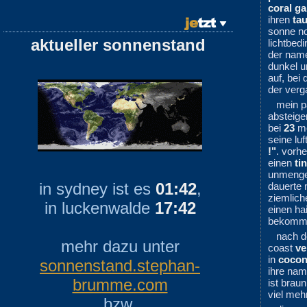
coral g
ihren
ta
sonne n
aktueller sonnenstand
lichtbed
der name 
dunkel 
auf, bei
der verg
mein p
absteige
bei
23
me
seine lu
!"
. vorh
einen
ti
unmeng
in sydney ist es
01:42
,
dauerte 
ziemlic
in luckenwalde
17:42
einen ha
bekomm
nach d
mehr dazu unter
coast
ve
in
cocon
sonnenstand.stephan-
ihre nam
brumme.com
ist brau
viel meh
bzw.