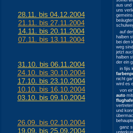
aus und
uns ver
28.11. bis 04.12.2004
gemeins
beäugte
21.11. bis 27.11.2004
schulweg
14.11. bis 20.11.2004
auf de
halben s
07.11. bis 13.11.2004
bei den 
weg sind
jetzt au
halben s
der ein 
31.10. bis 06.11.2004
in fij
24.10. bis 30.10.2004
farbenp
nicht ga
17.10. bis 23.10.2004
wird es 
10.10. bis 16.10.2004
von ei
auto
mit
03.10. bis 09.10.2004
flughaf
vertrete
und konn
übermach
behaupt
26.09. bis 02.10.2004
ganz s
19.09. bis 25.09.2004
unterkun