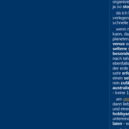
organisie
ja so
sto
da ich
verlegen
schnelle 
wenn m
kann, da
planeten
venus
wi
seltene
s
besond
nach tah
ebenfall
der erde
sehr
erf
einen
se
rein
zufä
australi
- keine 
am
ob
dann lie
und ein
hobbya
unterein
laien
- w