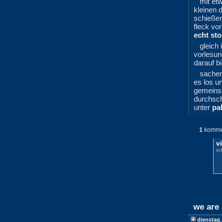
mit et
kleinen 
schießen
fleck vor
echt sto
gleich
vorlesu
darauf b
sachen
es los u
gemeinsa
durchsc
unter
pa
1
komme
v
sc
we are 
dienstag