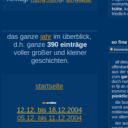
moment
hütte
, k
friedlich 
das ganze
jahr
im überblick,
so fine
d.h. ganze
390 einträge
donnerst
voller großer und kleiner
geschichten.
all di
offenbar
aus der s
zum
gar
doch nu
startseite
in fiji an
komme i
pünktlic
die bu
somit w
12.12. bis 18.12.2004
mittlerw
05.12. bis 11.12.2004
vor alle
der au
soviel w