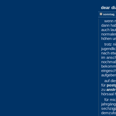
dear di
sonntag
,
wenn 
dann hab
auch lau
normale
höhen un
trotz 
jugendli
nach etw
im ansc
nochmal 
bekommen
eingesch
aufgeben
auf di
für
post
zu
anst
hörsaal 
für mi
jahrgäng
sechzigjä
demzufol