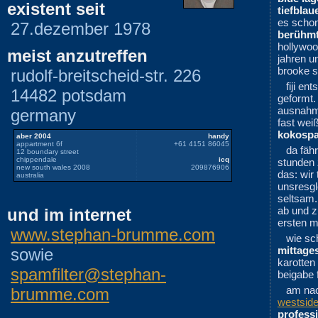
existent seit
tiefblau
es schon
27.dezember 1978
berühmt
hollywoo
meist anzutreffen
jahren u
brooke 
rudolf-breitscheid-str. 226
fiji en
14482 potsdam
geformt.
ausnahme
germany
fast wei
kokosp
aber 2004
handy
appartment 6f
+61 4151 86045
da fäh
12 boundary street
chippendale
icq
stunden 
new south wales 2008
209876906
das: wir 
australia
unsresg
seltsam.
ab und z
und im internet
ersten m
www.stephan-brumme.com
wie sc
mittage
sowie
karotten
spamfilter@stephan-
beigabe 
am nac
brumme.com
westside
professi