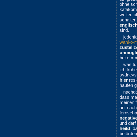
ohne sc
katako
weiter. 
schalter
englisc
sind.
jedenf
wahl-o-
zustellz
unmögli
bekomm
was tu
ich froh
sydneys.
hier
resi
haufen g
nachde
dass man
meinen f
an. nach
fernseh
negativ
und darf 
heißt
: d
beförder