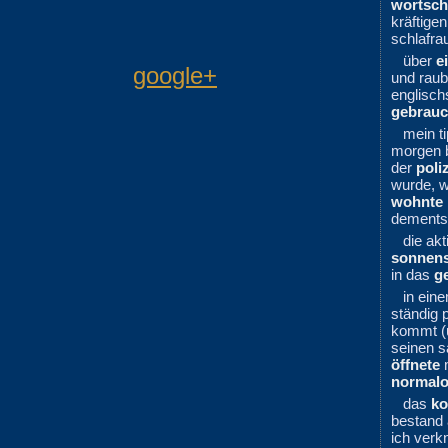
wortsch
kräftige
schlafra
über
e
google+
und raub
englisch
gebrau
mein t
morgen b
der
poli
wurde, w
wohnte
dementsp
die ak
sonnens
in das
g
in ein
ständig 
kommt (ü
seinen s
öffnete
m
normal
das
ko
bestand
ich verkn