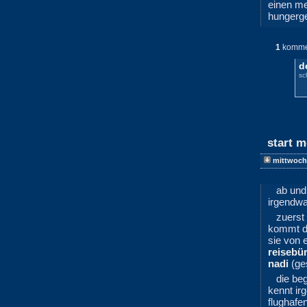
einen m
hungerge
1
komme
d
sc
start m
mittwoch
ab und
irgendw
zuerst
kommt da
sie von 
reisebü
nadi
(ge
die be
kennt ir
flughafe