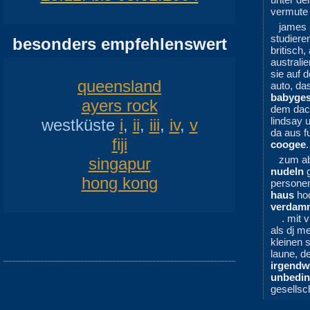
vermute 
james 
studiere
besonders empfehlenswert
britisch
australi
sie auf
queensland
auto, da
babyges
ayers rock
dem dach
lindsay 
westküste
i
,
ii
,
iii
,
iv
,
v
da aus f
fiji
coogee
zum ab
singapur
nudeln
g
hong kong
persone
haus
hoc
verdam
. mit v
als dj m
kleinen s
laune, d
irgend
unbedin
gesellsc