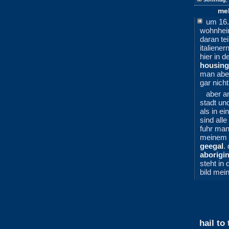
me
um 16.
wohnhei
daran te
italiener
hier in d
housing
man ab
gar nich
aber a
stadt und
als in ei
sind all
fuhr man
meinem 
geegal
.
aborigi
steht in 
bild mei
hail to 