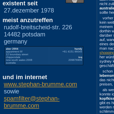
existent seit
nicht zu
australi
27.dezember 1978
sollte h
vorher
meist anzutreffen
kein wei
rudolf-breitscheid-str. 226
meinem b
dorthin 
14482 potsdam
darüber 
auf, wan
germany
eines der
man na
aber 2004
handy
appartment 6f
+61 4151 86045
shopping
12 boundary street
her würd
chippendale
icq
new south wales 2008
209876906
sydney 
australia
geschäf
schon 
lebensm
und im internet
das nich
www.stephan-brumme.com
preisen,
als we
sowie
konnte i
spamfilter@stephan-
kopfkis
gibt es h
brumme.com
werden mi
schlimme