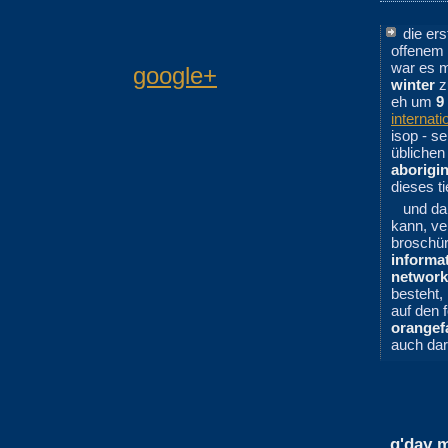
die er
offenem 
war es m
google+
winter
zu
eh um
9
internat
isop - s
übliche
aborigi
dieses t
und da
kann, ve
broschür
informa
network
besteht,
auf den f
orangef
auch dar
g'day m