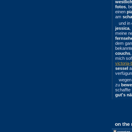
westlic
fotos
, b
einen
pi
am
sch
und in
jessica
,
meine n
fernseh
dem gan
bekannte
couchs
mich sof
victoria-b
sessel
an
verfügu
wegen
zu
bewe
schaffte
gut's nä
on the
sonntag
,