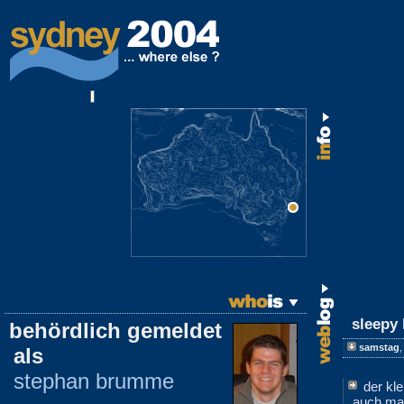
sleepy
behördlich gemeldet
samstag
als
stephan brumme
der kl
auch ma