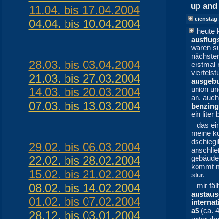
up and
11.04. bis 17.04.2004
dienstag
04.04. bis 10.04.2004
heute 
ausflu
waren su
nächste
28.03. bis 03.04.2004
erstmal 
viertels
21.03. bis 27.03.2004
ausgeb
union un
14.03. bis 20.03.2004
an. auch
07.03. bis 13.03.2004
benzing
ein liter
das ei
meine k
dschiegi
29.02. bis 06.03.2004
anschli
22.02. bis 28.02.2004
gebäude 
kommt ma
15.02. bis 21.02.2004
stur.
08.02. bis 14.02.2004
mir fäl
austaus
01.02. bis 07.02.2004
internat
a$
(ca. 4
28.12. bis 03.01.2004
unter de