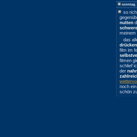
sonntag
,
so ric
gegenübe
nutten
d
schwere
meinem
das al
drücke
film im 
selbstve
filmen g
schlief 
der
nah
zahlrei
wettervo
noch ein
schön zu