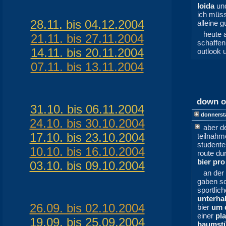
loida
un
ich müss
28.11. bis 04.12.2004
alleine 
heute 
21.11. bis 27.11.2004
schaffen
14.11. bis 20.11.2004
outlook u
07.11. bis 13.11.2004
down o
31.10. bis 06.11.2004
donnerst
24.10. bis 30.10.2004
aber d
17.10. bis 23.10.2004
teilnah
studente
10.10. bis 16.10.2004
route du
bier pro
03.10. bis 09.10.2004
an der
gaben s
sportlic
unterha
26.09. bis 02.10.2004
bier
um 
einer
pla
19.09. bis 25.09.2004
baumst