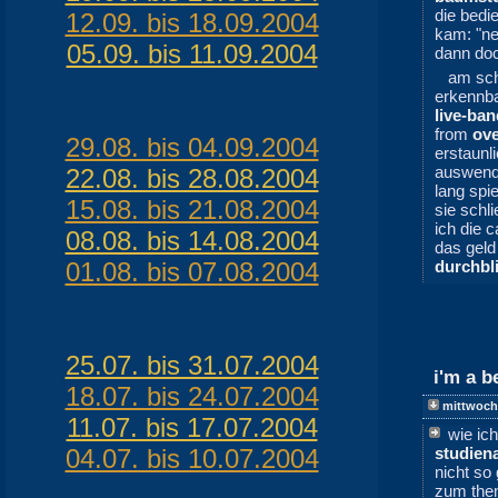
die bedi
12.09. bis 18.09.2004
kam: "ne
05.09. bis 11.09.2004
dann doc
am sc
erkennba
live-ban
from
ov
29.08. bis 04.09.2004
erstaunl
auswendi
22.08. bis 28.08.2004
lang spi
15.08. bis 21.08.2004
sie schl
ich die c
08.08. bis 14.08.2004
das geld
01.08. bis 07.08.2004
durchbl
25.07. bis 31.07.2004
i'm a b
18.07. bis 24.07.2004
mittwoch
11.07. bis 17.07.2004
wie ich
04.07. bis 10.07.2004
studien
nicht so
zum th