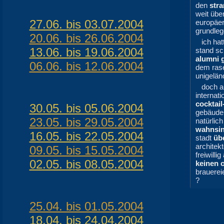
den
str
weit übe
27.06. bis 03.07.2004
europäe
grundleg
20.06. bis 26.06.2004
ich hat
13.06. bis 19.06.2004
stand sc
alumni 
06.06. bis 12.06.2004
dem ra
unigelän
doch a
internat
cocktail
30.05. bis 05.06.2004
gebäude 
23.05. bis 29.05.2004
natürlic
wahnsin
16.05. bis 22.05.2004
stadt
üb
architek
09.05. bis 15.05.2004
freiwill
02.05. bis 08.05.2004
keinen c
brauerei
?
25.04. bis 01.05.2004
18.04. bis 24.04.2004