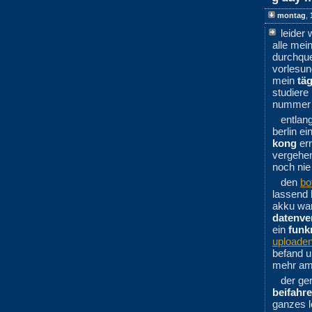
montag
,
leider
alle mei
durchque
vorlesun
mein
täg
studiere
nummer 1
entlan
berlin e
kong
err
vergehen
noch nie
den
bo
lassend 
akku wa
datenve
ein
funk
uploade
befand u
mehr am
der ge
beifahre
ganzes l