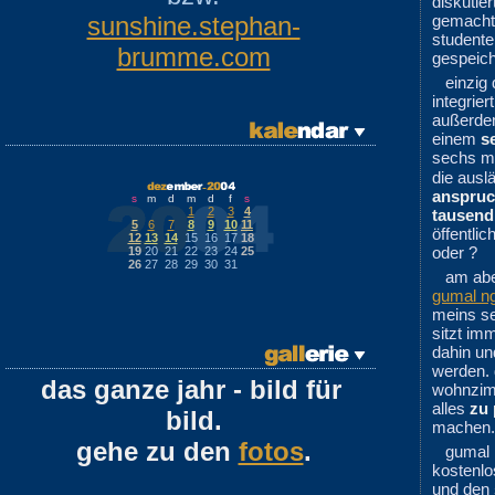
diskutie
sunshine.stephan-
gemacht:
studenten
brumme.com
gespeich
einzig
integrie
außerde
einem
s
sechs m
die ausl
anspru
s
m
d
m
d
f
s
1
2
3
4
tausend
5
6
7
8
9
10
11
öffentli
12
13
14
15
16
17
18
oder ?
19
20
21
22
23
24
25
26
27
28
29
30
31
am abe
gumal n
meins sei
sitzt im
dahin un
werden.
das ganze jahr - bild für
wohnzimm
alles
zu 
bild.
machen.
gehe zu den
fotos
.
gumal 
kostenl
und den