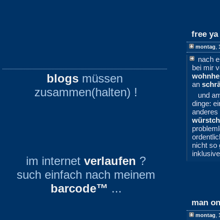
free ya
montag
,
nach e
bei mir
blogs
müssen
wohnhe
an
schr
zusammen(halten) !
und a
dinge: e
anderes 
würstc
problem
ordentli
nicht so
inklusiv
im internet
verlaufen
?
such einfach nach meinem
barcode™
...
man on
montag
,