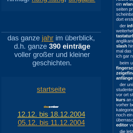
ein
wlan
seiten p
scheinba
dort ers
der
in
weiterhe
tastatur
das ganze
jahr
im überblick,
anglikan
d.h. ganze
390 einträge
slash
hi
mal das
voller großer und kleiner
ich gar 
geschichten.
beim u
fingers
zeigefin
anfänge
der un
startseite
studente
vor ort s
kurs
an 
vorher b
kategori
12.12. bis 18.12.2004
noch ein
überras
05.12. bis 11.12.2004
editor
ve
die le