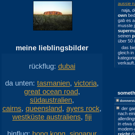
aussie ru
naja, 
own
bed
gab es a
musste j
superma
seinen
p
über 50 i
meine lieblingsbilder
das bi
gleich in
kategori
verkauft.
rückflug:
dubai
da unten:
tasmanien
,
victoria
,
great ocean road
,
someth
südaustralien
,
donnerst
cairns
,
queensland
,
ayers rock
,
der ga
nach ein
westküste australiens
,
fiji
allerding
in etwa 
modem-g
hinflug:
hong kong
,
singapur
reicht
da