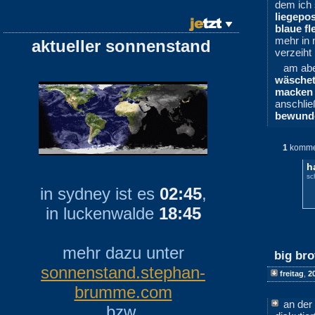
dem ich 
liegepos
blaue fl
mehr in
aktueller sonnenstand
verzeiht
am abe
wäschet
macken
anschlie
bewund
1
komme
h
sc
in sydney ist es
02:45
,
in luckenwalde
18:45
mehr dazu unter
big bro
sonnenstand.stephan-
freitag
,
2
brumme.com
an der
bzw.