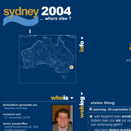
vo
vision thing
behördlich gemeldet als
stephan brumme
samstag
,
04.september 
existent seit
wie beginnt man
anstä
27.dezember 1978
indem man zur
uni
zur vo
meist anzutreffen
zur vorlesung geht
!
rudolf-breitscheid-str. 226
das fach
digital graphi
14482 potsdam