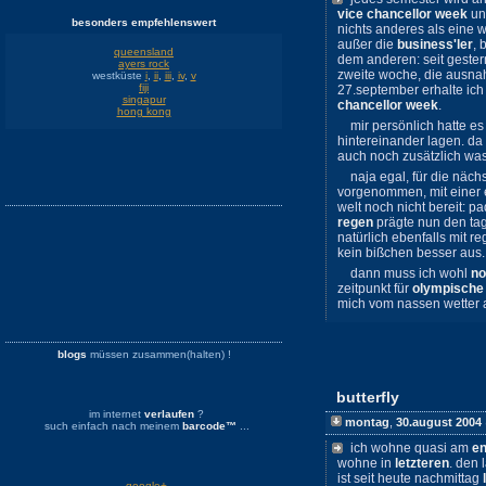
vice chancellor week
un
besonders empfehlenswert
nichts anderes als eine
außer die
business'ler
,
queensland
dem anderen: seit gester
ayers rock
zweite woche, die ausnah
westküste
i
,
ii
,
iii
,
iv
,
v
fiji
27.september erhalte ic
singapur
chancellor week
.
hong kong
mir persönlich hatte e
hintereinander lagen. da
auch noch zusätzlich wa
naja egal, für die näch
vorgenommen, mit einer 
welt noch nicht bereit: 
regen
prägte nun den tag
natürlich ebenfalls mit 
kein bißchen besser aus. a
dann muss ich wohl
no
zeitpunkt für
olympische 
mich vom nassen wetter 
blogs
müssen zusammen(halten) !
butterfly
im internet
verlaufen
?
montag
,
30.august 2004
such einfach nach meinem
barcode™
...
ich wohne quasi am
e
wohne in
letzteren
. den
ist seit heute nachmittag
google+