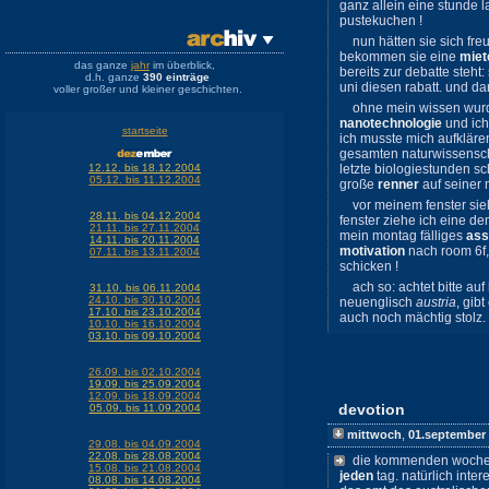
ganz allein eine stunde 
pustekuchen !
nun hätten sie sich fr
bekommen sie eine
miet
das ganze
jahr
im überblick,
bereits zur debatte steht:
d.h. ganze
390 einträge
uni diesen rabatt. und da
voller großer und kleiner geschichten.
ohne mein wissen wur
nanotechnologie
und ich 
startseite
ich musste mich aufklären
gesamten naturwissenscha
12.12. bis 18.12.2004
letzte biologiestunden s
05.12. bis 11.12.2004
große
renner
auf seiner 
vor meinem fenster sieh
28.11. bis 04.12.2004
fenster ziehe ich eine 
21.11. bis 27.11.2004
mein montag fälliges
ass
14.11. bis 20.11.2004
motivation
nach room 6f,
07.11. bis 13.11.2004
schicken !
ach so: achtet bitte auf
31.10. bis 06.11.2004
24.10. bis 30.10.2004
neuenglisch
austria
, gib
17.10. bis 23.10.2004
auch noch mächtig stolz.
10.10. bis 16.10.2004
03.10. bis 09.10.2004
26.09. bis 02.10.2004
19.09. bis 25.09.2004
12.09. bis 18.09.2004
devotion
05.09. bis 11.09.2004
mittwoch
,
01.september
29.08. bis 04.09.2004
22.08. bis 28.08.2004
die kommenden woche
15.08. bis 21.08.2004
jeden
tag. natürlich inte
08.08. bis 14.08.2004