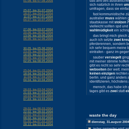
das amt des australisch
01.08. bis 07.08.2004
sich natürlich in ihren
um
umfragen, dass sie einfa
25.07. bis 31.07.2004
18.07. bis 24.07.2004
fast kommunistische z
11.07. bis 17.07.2004
australier
muss
wählen ge
04.07. bis 10.07.2004
staatskasse mit
stolzen 
vielleicht sollten spd u
27.06. bis 03.07.2004
wahlmüdigkeit
ein schni
20.06. bis 26.06.2004
das bringt mich gleich
13.06. bis 19.06.2004
06.06. bis 12.06.2004
auch ich setzte
zwei kre
pferderennen, sondern b
ich sehr bequem meine b
30.05. bis 05.06.2004
23.05. bis 29.05.2004
eintrafen - ganz im gege
16.05. bis 22.05.2004
sauber
versiegelt
ging
09.05. bis 15.05.2004
02.05. bis 08.05.2004
mit meiner stimme hoffen
gibt es nicht so sehr rec
webseiten
der welt. mein
25.04. bis 01.05.2004
keinen einzigen
rechten 
18.04. bis 24.04.2004
11.04. bis 17.04.2004
berlin. und ganz anders 
04.04. bis 10.04.2004
identifizieren, höchstens 
mensch, das habe ich 
28.03. bis 03.04.2004
tages gibt es
zwei
statt
e
21.03. bis 27.03.2004
14.03. bis 20.03.2004
07.03. bis 13.03.2004
29.02. bis 06.03.2004
22.02. bis 28.02.2004
waste the day
15.02. bis 21.02.2004
08.02. bis 14.02.2004
01.02. bis 07.02.2004
dienstag
,
31.august 200
28.12. bis 03.01.2004
jedes semester wird an