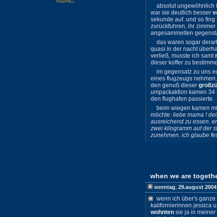
absolut ungewöhnlich 
war sie deutlich besser
v
sekunde auf. und so fing
zurückfuhren, ihr zimmer
angesammelten gegenstä
das waren sogar derart
quasi in der nacht überha
verließ, musste ich samt
dieser koffer zu bestimm
im gegensatz zu uns e
eines flugzeugs nehmen.
den genuß dieser
großzü
umpackaktion kamen 34 p
den flughafen passierte.
beim wiegen kamen mi
möchte:
liebe mama ! dei
ausreichend zu essen. er 
zwei kilogramm auf der st
zunehmen. ich glaube fest
when we are togeth
sonntag
,
29.august 2004
wenn ich über's ganze
kalifornierinnen jessica
wohnten
sie ja in meiner