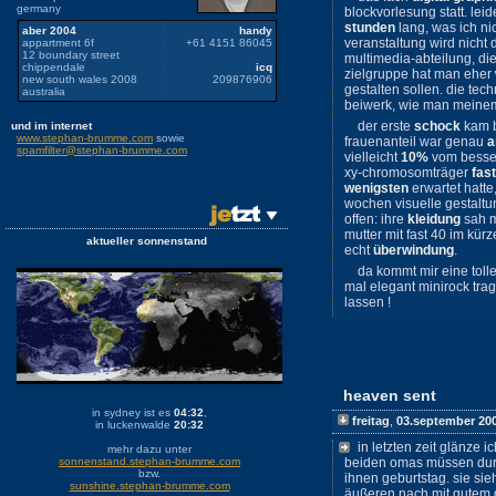
germany
blockvorlesung statt. le
stunden
lang, was ich ni
aber 2004
handy
veranstaltung wird nicht 
appartment 6f
+61 4151 86045
12 boundary street
multimedia-abteilung, di
chippendale
icq
zielgruppe hat man eher
new south wales 2008
209876906
gestalten sollen. die tec
australia
beiwerk, wie man meinem
der erste
schock
kam b
und im internet
www.stephan-brumme.com
sowie
frauenanteil war genau
a
spamfilter@stephan-brumme.com
vielleicht
10%
vom besser
xy-chromosomträger
fast
wenigsten
erwartet hatte
wochen visuelle gestaltu
offen: ihre
kleidung
sah m
mutter mit fast 40 im kür
aktueller sonnenstand
echt
überwindung
.
da kommt mir eine toll
mal elegant minirock tra
lassen !
heaven sent
in sydney ist es
04:32
,
freitag
,
03.september 20
in luckenwalde
20:32
in letzten zeit glänze
mehr dazu unter
sonnenstand.stephan-brumme.com
beiden omas müssen durc
bzw.
ihnen geburtstag. sie si
sunshine.stephan-brumme.com
äußeren nach mit gutem 