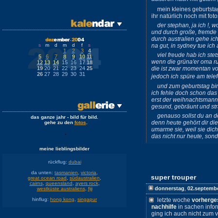
mein kleines geburtsta
ihr natürlich noch mit fo
der stephan, ja ich !, w
und durch große, fremde l
durch australien gehe ic
s
m
d
m
d
f
s
na gut, in sydney tue ich
1
2
3
4
viel freude hab ich stet
5
6
7
8
9
10
11
wenn die grüna'er oma ru
12
13
14
15
16
17
18
19
20
21
22
23
24
25
die ist zwar momentan vo
26
27
28
29
30
31
jedoch ich spüre am telef
und zum geburtstag bin 
ich fehle doch schon das 
erst der weihnachtsmann 
gesund, gebräunt und str
genauso sollst du an d
das ganze jahr - bild für bild.
denn heute gehört dir die
gehe zu den
fotos
.
umarme sie, weil sie dic
das nicht nur heute, son
meine lieblingsbilder
rückflug:
dubai
da unten:
tasmanien
,
victoria
,
super trouper
great ocean road
,
südaustralien
,
cairns
,
queensland
,
ayers rock
,
donnerstag
,
02.septemb
westküste australiens
,
fiji
hinflug:
hong kong
,
singapur
letzte woche
vorherge
nachhilfe
in sachen info
ging ich auch nicht zum 