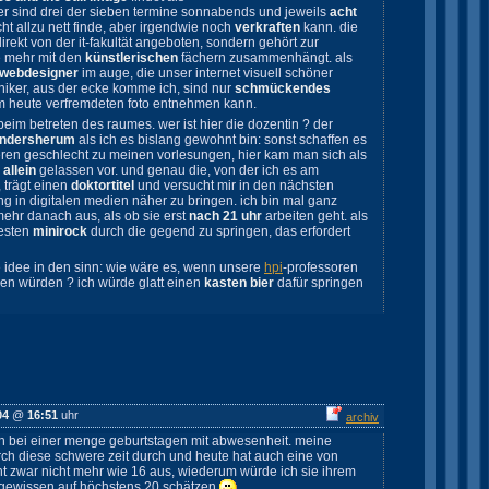
ider sind drei der sieben termine sonnabends und jeweils
acht
cht allzu nett finde, aber irgendwie noch
verkraften
kann. die
direkt von der it-fakultät angeboten, sondern gehört zur
e mehr mit den
künstlerischen
fächern zusammenhängt. als
webdesigner
im auge, die unser internet visuell schöner
hniker, aus der ecke komme ich, sind nur
schmückendes
 heute verfremdeten foto entnehmen kann.
eim betreten des raumes. wer ist hier die dozentin ? der
ndersherum
als ich es bislang gewohnt bin: sonst schaffen es
en geschlecht zu meinen vorlesungen, hier kam man sich als
 allein
gelassen vor. und genau die, von der ich es am
, trägt einen
doktortitel
und versucht mir in den nächsten
ng in digitalen medien näher zu bringen. ich bin mal ganz
ehr danach aus, als ob sie erst
nach 21 uhr
arbeiten geht. als
zesten
minirock
durch die gegend zu springen, das erfordert
e idee in den sinn: wie wäre es, wenn unsere
hpi
-professoren
gen würden ? ich würde glatt einen
kasten bier
dafür springen
04
@
16:51
uhr
archiv
 ich bei einer menge geburtstagen mit abwesenheit. meine
h diese schwere zeit durch und heute hat auch eine von
eht zwar nicht mehr wie 16 aus, wiederum würde ich sie ihrem
gewissen auf höchstens 20 schätzen