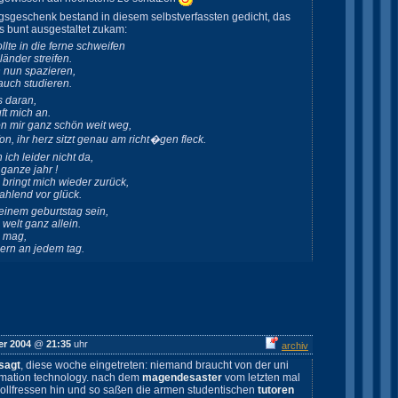
gsgeschenk bestand in diesem selbstverfassten gedicht, das
tos bunt ausgestaltet zukam:
ollte in die ferne schweifen
änder streifen.
h nun spazieren,
 auch studieren.
s daran,
ft mich an.
n mir ganz schön weit weg,
on, ihr herz sitzt genau am richt�gen fleck.
ich leider nicht da,
ganze jahr !
bringt mich wieder zurück,
ahlend vor glück.
einem geburtstag sein,
 welt ganz allein.
h mag,
dern an jedem tag.
er 2004
@
21:35
uhr
archiv
sagt
, diese woche eingetreten: niemand braucht von der uni
rmation technology. nach dem
magendesaster
vom letzten mal
vollfressen hin und so saßen die armen studentischen
tutoren