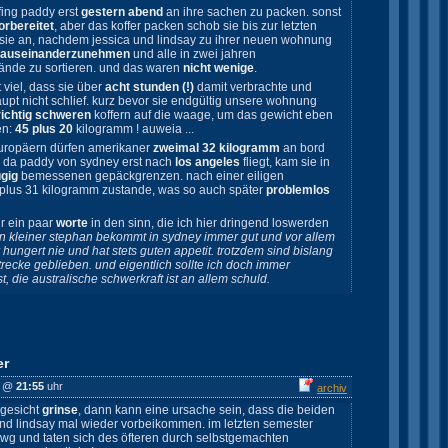
fing paddy erst
gestern abend
an ihre sachen zu packen. sonst
orbereitet
, aber das koffer packen schob sie bis zur letzten
 sie an, nachdem jessica und lindsay zu ihrer neuen wohnung
auseinanderzunehmen
und alle in zwei jahren
nde zu sortieren. und das waren
nicht wenige
.
 viel, dass sie über
acht stunden (!)
damit verbrachte und
upt nicht schlief. kurz bevor sie endgültig unsere wohnung
richtig schweren
koffern auf die waage, um das gewicht eben
en:
45 plus 20
kilogramm ! auweia ...
uropäern dürfen amerikaner
zweimal 32 kilogramm
an bord
 da paddy von sydney erst nach
los angeles
fliegt, kam sie in
gig
bemessenen gepäckgrenzen. nach einer eiligen
lus 31 kilogramm zustande, was so auch später
problemlos
r ein paar
worte
in den sinn, die ich hier dringend loswerden
n kleiner stephan bekommt in sydney immer gut und vor allem
hungert nie und hat stets guten appetit. trotzdem sind bislang
recke geblieben. und eigentlich sollte ich doch immer
, die australische schwerkraft ist an allem schuld.
er
@
21:55
uhr
archiv
 gesicht
grinse
, dann kann eine ursache sein, dass die beiden
 und lindsay mal wieder vorbeikommen. im letzten semester
 wg und taten sich des öfteren durch selbstgemachten