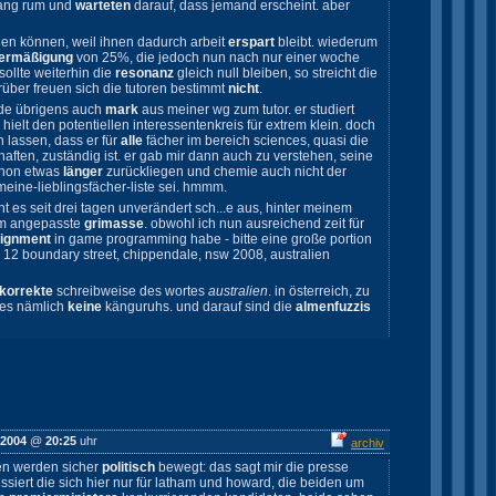
lang rum und
warteten
darauf, dass jemand erscheint. aber
euen können, weil ihnen dadurch arbeit
erspart
bleibt. wiederum
ermäßigung
von 25%, die jedoch nun nach nur einer woche
 sollte weiterhin die
resonanz
gleich null bleiben, so streicht die
rüber freuen sich die tutoren bestimmt
nicht
.
de übrigens auch
mark
aus meiner wg zum tutor. er studiert
hielt den potentiellen interessentenkreis für extrem klein. doch
 lassen, dass er für
alle
fächer im bereich sciences, quasi die
ften, zuständig ist. er gab mir dann auch zu verstehen, seine
chon etwas
länger
zurückliegen und chemie auch nicht der
meine-lieblingsfächer-liste sei. hmmm.
t es seit drei tagen unverändert sch...e aus, hinter meinem
dem angepasste
grimasse
. obwohl ich nun ausreichend zeit für
ignment
in game programming habe - bitte eine große portion
 12 boundary street, chippendale, nsw 2008, australien
korrekte
schreibweise des wortes
australien
. in österreich, zu
t es nämlich
keine
känguruhs. und darauf sind die
almenfuzzis
 2004
@
20:25
uhr
archiv
n werden sicher
politisch
bewegt: das sagt mir die presse
ressiert die sich hier nur für latham und howard, die beiden um