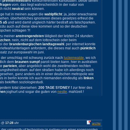
en
premierministers
konkurrierenden kandidaten. beide sehen
fragen
vorn, das liegt wahrscheinlich in der natur von
ch nicht
neutral
sein können.
üge hat in meinen augen die
wahlpflicht
: ja, jeder erwachsene
hen. überhebliches ignorieren dieses gesetzes erfreut die
75 a$
und wird damit ungleich härter bestraft als falschparken.
nd cdu auch auf diese idee kommen und so der deutschen
ppchen schlagen ?!
 zu meiner
anstrengendsten
tätigkeit der letzten 24 stunden:
uzchen
. nein, nicht auf dem lottoschein oder beim
ei der
brandenburgischen landtagswahl
. per internet konnte
riefwahlunterlagen anfordern, die dieses mal auch
pünktlich
nsatz zur europawahl im juni.
 der umschlag mit schwung zurück nach
luckenwalde
, wo ich
tlich dem
braunen sumpf
paroli bieten kann. hier in australien
hte
parteien
, aber angeblich wohl die zweitmeisten rechten
ungsfreiheit eben. auf den straßen habe ich allerdings noch
gesehen, ganz anders als in einer deutschen metropole wie
als in berlin konnte ich auch niemanden eindeutig als
linken
als bekifften soziologiestudi.
gestern total übersehen:
200 TAGE SYDNEY !
zur feier des
inen
joghurt und sogar die guten von
nestle
. mahlzeit !
4
@
17:28
uhr
archiv
 der university of technology in sydney von einer sogenannten