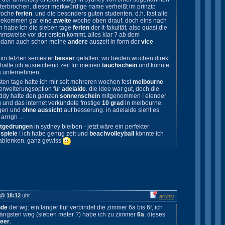
terbrochen. dieser merkwürdige name verheißt im prinzip
 woche
ferien
. und die besonders guten studenten, d.h. fast alle
 bekommen gar eine
zweite
woche oben drauf. doch eins nach
n habe ich die sieben tage
ferien
der it-fakultät, also quasi die
msweise vor der ersten kommt. alles klar ? ab dem
h dann auch schon meine
andere
auszeit in form der
vice
s im letzten semester
besser
gefallen, wo beiden wochen direkt
 hatte ich ausreichend zeit für meinen
tauchschein
und konnte
s unternehmen.
sten tage hatte ich mir seit mehreren wochen fest
melbourne
erweiterungsoption für
adelaide
. die idee war gut, doch die
paddy hatte den ganzen
sonnenschein
mitgenommen ! elender
 und das internet verkündete frostige
10 grad
in melbourne.
regen und
ohne aussicht
auf besserung. in adelaide sieht es
rrrgh ...
tgedrungen
in sydney bleiben - jetzt wäre ein perfekter
spiele
! ich habe genug zeit und
beachvolleyball
könnte ich
ablenken. ganz gewiss
@
18:12
uhr
archiv
nde
der wg: ein langer flur verbindet die zimmer 6a bis 6f, ich
 längsten weg (sieben meter ?) habe ich zu zimmer
6a
. dieses
leer
.