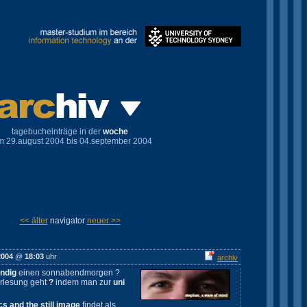
tagebucheinträge in der
woche
m 29.august 2004 bis 04.september 2004
<< älter
navigator
neuer >>
2004
@
18:03
uhr
archiv
ndig
einen sonnabendmorgen ?
rlesung geht
?
indem man zur
uni
cs and the still image
findet als