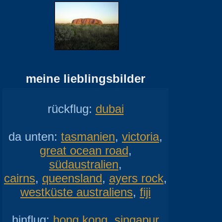
meine lieblingsbilder
rückflug:
dubai
da unten:
tasmanien
,
victoria
,
great ocean road
,
südaustralien
,
cairns
,
queensland
,
ayers rock
,
westküste australiens
,
fiji
hinflug:
hong kong
,
singapur