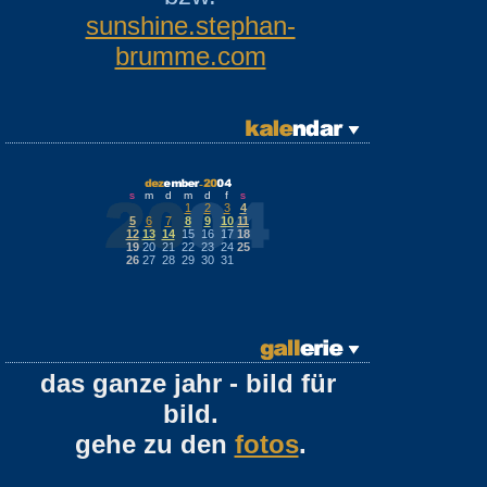
sunshine.stephan-
brumme.com
s
m
d
m
d
f
s
1
2
3
4
5
6
7
8
9
10
11
12
13
14
15
16
17
18
19
20
21
22
23
24
25
26
27
28
29
30
31
das ganze jahr - bild für
bild.
gehe zu den
fotos
.