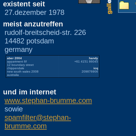
existent seit
27.dezember 1978
meist anzutreffen
rudolf-breitscheid-str. 226
14482 potsdam
germany
aber 2004
handy
appartment 6f
+61 4151 86045
12 boundary street
chippendale
icq
new south wales 2008
209876906
australia
und im internet
www.stephan-brumme.com
sowie
spamfilter@stephan-
brumme.com