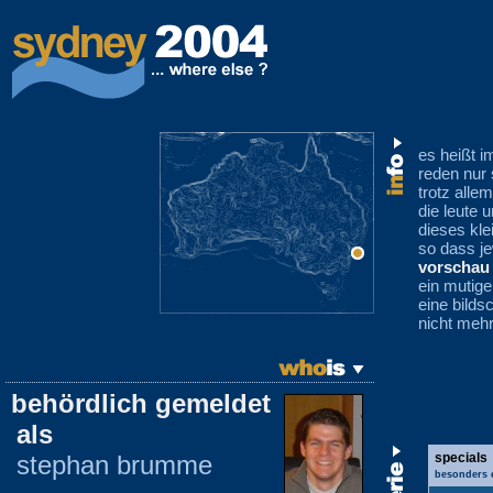
es heißt i
reden nur 
trotz alle
die leute 
dieses kl
so dass je
vorschau
ein mutige
eine bilds
nicht mehr
behördlich gemeldet
als
stephan brumme
specials
besonders 