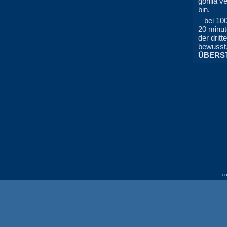
gorilla v
bin.
bei 10
20 minu
der drit
bewusst,
ÜBERST
co