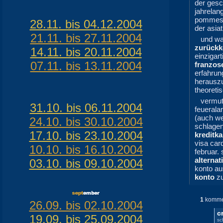
der ges
jahrelan
pommes f
28.11. bis 04.12.2004
der asiat
21.11. bis 27.11.2004
und wa
zurück
14.11. bis 20.11.2004
einzigar
07.11. bis 13.11.2004
franzos
erfahrun
herauszu
theoreti
vermutl
31.10. bis 06.11.2004
feuerala
(auch we
24.10. bis 30.10.2004
schlagen
17.10. bis 23.10.2004
kreditka
visa car
10.10. bis 16.10.2004
februar. 
alternat
03.10. bis 09.10.2004
konto au
konto
zu
1
komme
26.09. bis 02.10.2004
c
19.09. bis 25.09.2004
sc