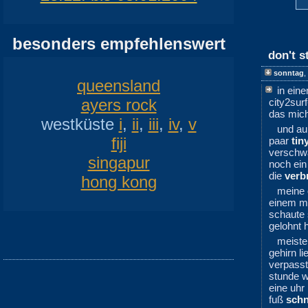
besonders empfehlenswert
don't 
sonntag
,
queensland
in ein
ayers rock
city2surf
das mich
westküste
i
,
ii
,
iii
,
iv
,
v
und a
fiji
paar
tin
verschw
singapur
noch ei
die
verb
hong kong
meine
einem m
schaute 
gelohnt h
meiste
gehirn l
verpasst
stunde w
eine uhr
fuß
schn