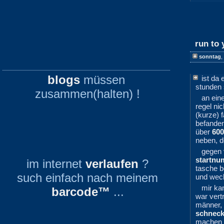
run to 
sonntag
,
blogs
müssen
ist da 
stunden 
zusammen(halten) !
an ein
regel ni
(kurze) f
befanden
über
600
neben, de
gegen 
startn
im internet
verlaufen
?
tasche 
such einfach nach meinem
und wech
mir ka
barcode™
...
war vert
männer, 
schnec
machen w