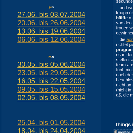
sekunden
und wei
knapp üb
27.06. bis 03.07.2004
hälfte
me
20.06. bis 26.06.2004
von den 
frauen w
13.06. bis 19.06.2004
gewinnen
06.06. bis 12.06.2004
die
ac
richtet
jä
program
es in de
stellen.
30.05. bis 05.06.2004
team aus
fünf min
23.05. bis 29.05.2004
noch de
16.05. bis 22.05.2004
beschlos
nicht am
09.05. bis 15.05.2004
(nicht i
a$, die 
02.05. bis 08.05.2004
25.04. bis 01.05.2004
things 
18.04. bis 24.04.2004
montag
,