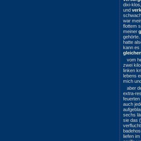
dixi-klo
und
ver
schwache
war mei
flottem 
meiner
g
gehörte.
hatte al
kann es 
gleiche
vom he
zwei kil
linken k
lebens er
mich und
aber d
extra-re
feuerten
auch je
aufgebl
sechs lä
sie das 
verfluch
badehose
liefen i