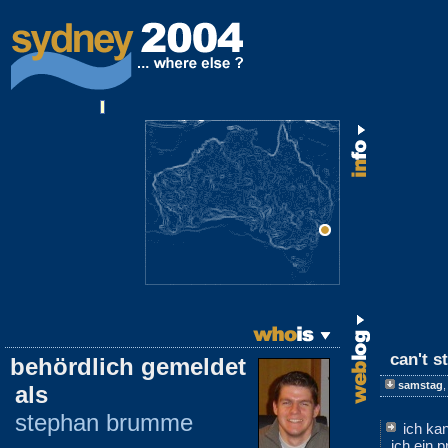
can't s
behördlich gemeldet
samstag
als
stephan brumme
ich ka
ich ein 