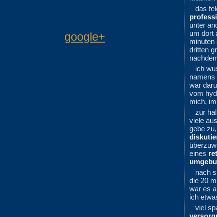
das fel
profess
unter and
um dort 
google+
minuten 
dritten 
nachdem 
ich wu
namens
war daru
vom hyde
mich, im 
zur ha
viele a
gebe zu,
diskutie
überzuwe
eines
re
umgebu
nach s
die 20 m
war es a
ich etwa
viel s
versorg