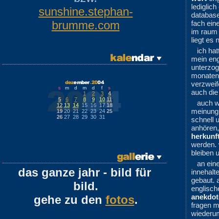
lediglich
sunshine.stephan-
database
brumme.com
fach ein
im raum 
liegt es 
ich ha
mein eng
unterzog
monaten
verzweif
s
m
d
m
d
f
s
auch die
1
2
3
4
5
6
7
8
9
10
11
auch w
12
13
14
15
16
17
18
meinung
19
20
21
22
23
24
25
26
27
28
29
30
31
schnell
anhören,
herkunf
werden. 
bleiben 
an ei
das ganze jahr - bild für
innehalt
gebaut. 
bild.
englisch
anekdot
gehe zu den
fotos
.
fragen m
wiederum