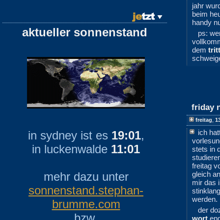
jahr wur
beim heu
handy nu
aktueller sonnenstand
ps: we
vollkomm
dem
trit
schweig
friday 
freitag
,
1
ich ha
in sydney ist es
19:01
,
vorlesun
in luckenwalde
11:01
stets in
studiere
freitag v
mehr dazu unter
gleich a
mir das
sonnenstand.stephan-
stinklan
werden.
brumme.com
der do
bzw.
wort
eng