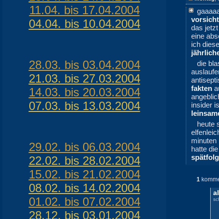
11.04. bis 17.04.2004
gaaaa
vorsicht
04.04. bis 10.04.2004
das jetz
eine abs
ich dies
jährlich
28.03. bis 03.04.2004
die bl
auslaufe
21.03. bis 27.03.2004
antisept
fakten
a
14.03. bis 20.03.2004
angeblic
07.03. bis 13.03.2004
insider i
leinsam
heute 
elfenlei
minuten
29.02. bis 06.03.2004
hatte di
spätfol
22.02. bis 28.02.2004
15.02. bis 21.02.2004
1
komme
08.02. bis 14.02.2004
a
01.02. bis 07.02.2004
sc
28.12. bis 03.01.2004