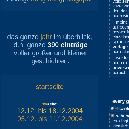
volle
ze
letzte w
den doze
auch wir
meine 
aufregen
besser 
das ganze
jahr
im überblick,
einzelne
sprach e
d.h. ganze
390 einträge
vorlage
voller großer und kleiner
normaler
wer lu
geschichten.
auch ein
unwesen
bereich 
startseite
every g
12.12. bis 18.12.2004
mittwoch
sehr
b
05.12. bis 11.12.2004
es kling
ziemlich