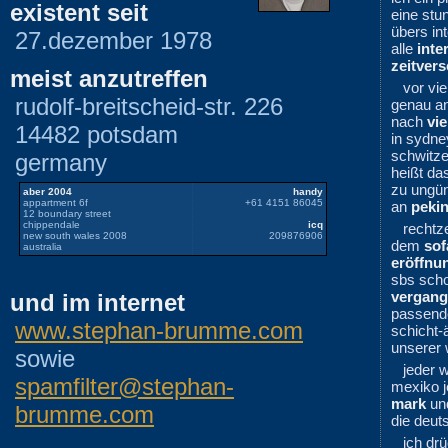
existent seit
eine stu
übers in
27.dezember 1978
alle
inte
zeitver
meist anzutreffen
vor vie
rudolf-breitscheid-str. 226
genau an
nach
vie
14482 potsdam
in sydne
schwitz
germany
heißt da
zu ungün
aber 2004
handy
appartment 6f
+61 4151 86045
an
peki
12 boundary street
chippendale
icq
rechtze
new south wales 2008
209876906
dem
sof
australia
eröffnu
sbs scho
vergan
und im internet
passen
www.stephan-brumme.com
schicht
unserer 
sowie
jeder w
spamfilter@stephan-
mexiko j
mark
un
brumme.com
die deut
ich dr