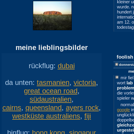
kleiner 
wurde. n
hundert 
internat
am 12. o
todesta
meine lieblingsbilder
foolis
rückflug:
dubai
donnerst
me
mir fi
da unten:
tasmanien
,
victoria
,
wort
lab
proble
great ocean road
,
die vorl
südaustralien
,
spieler 
normal
cairns
,
queensland
,
ayers rock
,
google
in
westküste australiens
,
fiji
unglückl
doppelbe
gleichze
urgeste
hinflug:
hong kong
,
singapur