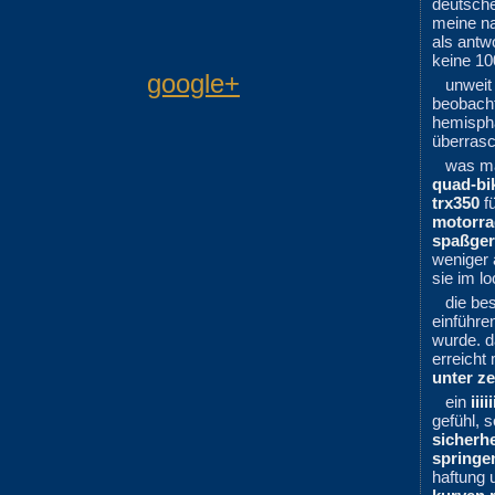
deutsch
meine n
als antw
keine 10
google+
unweit
beobacht
hemisphä
überras
was ma
quad-bi
trx350
fü
motorra
spaßger
weniger 
sie im l
die be
einführe
wurde. 
erreicht
unter z
ein
iii
gefühl, 
sicher
springe
haftung 