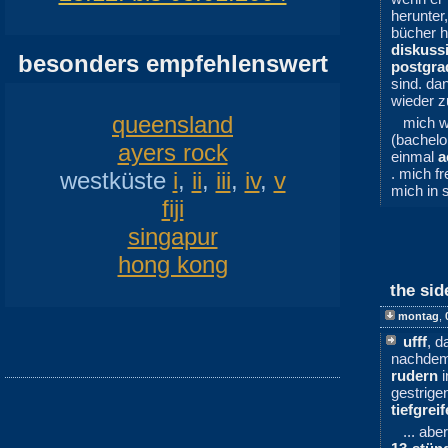
herunter
bücher h
diskuss
besonders empfehlenswert
postgra
sind. da
wieder z
queensland
mich w
(bachelo
ayers rock
einmal
a
. mich f
westküste
i
,
ii
,
iii
,
iv
,
v
mich in 
fiji
singapur
hong kong
the sid
montag
,
ufff
, d
nachdem
rudern
i
gestrige
tiefgrei
... abe