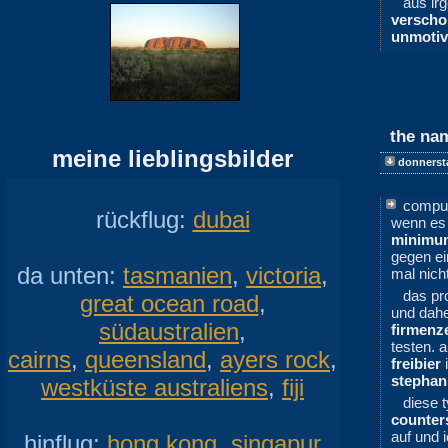
aus ir
versch
unmotiv
the na
meine lieblingsbilder
donnerst
comput
rückflug:
dubai
wenn es 
minimu
gegen e
da unten:
tasmanien
,
victoria
,
mal nich
das pr
great ocean road
,
und dahe
südaustralien
,
firmenz
testen. 
cairns
,
queensland
,
ayers rock
,
freibier
i
stephan
westküste australiens
,
fiji
diese 
counter
auf und i
hinflug:
hong kong
,
singapur