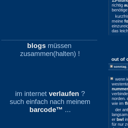
13-stünd
richtig
a
benötige
kurzfri
meine
fo
einzurei
das leich
blogs
müssen
zusammen(halten) !
out of 
sonntag
,
wenn i
westenta
nummer
im internet
verlaufen
?
verbind
norden. 
such einfach nach meinem
wie im
f
barcode™
...
der an
langsa
er
bwl
in
für nur 