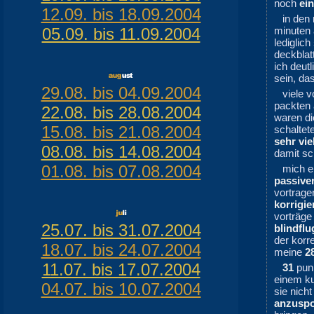
noch
ei
12.09. bis 18.09.2004
in den
05.09. bis 11.09.2004
minuten
lediglich
deckblat
ich deut
sein, da
29.08. bis 04.09.2004
viele 
packten 
22.08. bis 28.08.2004
waren die
15.08. bis 21.08.2004
schaltet
sehr vie
08.08. bis 14.08.2004
damit sc
01.08. bis 07.08.2004
mich e
passive
vortrag
korrigie
vorträg
25.07. bis 31.07.2004
blindflu
der korr
18.07. bis 24.07.2004
meine
2
11.07. bis 17.07.2004
31
punk
einem k
04.07. bis 10.07.2004
sie nich
anzusp