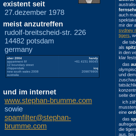
existent seit
australis
fernseh
27.dezember 1978
auch ma
spektak
meist anzutreffen
mir der 
sydney r
rudolf-breitscheid-str. 226
tigers
, w
14482 potsdam
die tab
als
spitz
germany
in den v
klar fest
aber 2004
handy
appartment 6f
+61 4151 86045
das
au
12 boundary street
chippendale
icq
olympis
new south wales 2008
209876906
und deme
australia
zuschaue
tatsächl
konzentr
und im internet
seite der
www.stephan-brumme.com
ich zä
mussten,
sowie
eine
ord
spamfilter@stephan-
das
sp
aufregen
brumme.com
die tiger
aus. bis