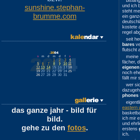
bislang
und ich 
sunshine.stephan-
steht me
brumme.com
ein gan
deutschl
kostete
regel ab
seit h
bares
ve
flutscht
meine
s
m
d
m
d
f
s
1
2
3
4
fächer, d
5
6
7
8
9
10
11
eigenen
12
13
14
15
16
17
18
19
20
21
22
23
24
25
noch ehe
26
27
28
29
30
31
fällt mi
wer si
dazugeh
phones
eigentl
eastern 
das ganze jahr - bild für
basketbal
bild.
ich mir 
und ehrl
gehe zu den
fotos
.
erstens
ich.