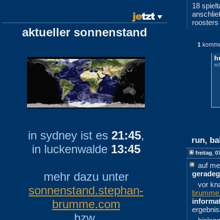
18 spiel
anschli
roosters
aktueller sonnenstand
1
komme
h
sc
in sydney ist es
21:45
,
run, ba
in luckenwalde
13:45
freitag
,
0
auf me
gerade
mehr dazu unter
vor kn
sonnenstand.stephan-
brumme
informa
brumme.com
ergebni
bzw.