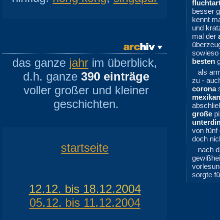
fluchtar
besser g
kennt ma
und krat
mal der
überzeu
sowieso 
das ganze
jahr
im überblick,
besten
g
als arm
d.h. ganze
390 einträge
zu - auc
voller großer und kleiner
corona
s
mexikan
geschichten.
abschlie
große
pi
unterdi
von fünf
doch nic
startseite
nach dr
gewißhei
vorlesu
sorgte f
12.12. bis 18.12.2004
05.12. bis 11.12.2004