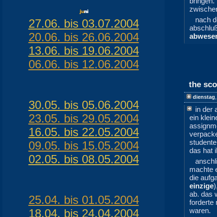
bringen.
zwisch
nach 
27.06. bis 03.07.2004
abschluß
20.06. bis 26.06.2004
abwesen
13.06. bis 19.06.2004
06.06. bis 12.06.2004
the sco
dienstag
30.05. bis 05.06.2004
in der
23.05. bis 29.05.2004
ein klei
assignme
16.05. bis 22.05.2004
verpacke
studente
09.05. bis 15.05.2004
das hat 
02.05. bis 08.05.2004
anschl
machte 
die aufg
einzige
)
ab. das w
25.04. bis 01.05.2004
forderte
waren.
18.04. bis 24.04.2004