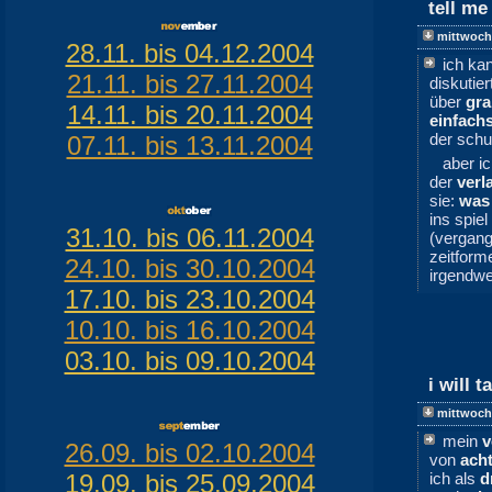
tell me
mittwoch
28.11. bis 04.12.2004
ich ka
21.11. bis 27.11.2004
diskutie
über
gr
14.11. bis 20.11.2004
einfach
der schu
07.11. bis 13.11.2004
aber i
der
verl
sie:
was 
ins spie
31.10. bis 06.11.2004
(vergang
zeitfor
24.10. bis 30.10.2004
irgendwe
17.10. bis 23.10.2004
10.10. bis 16.10.2004
03.10. bis 09.10.2004
i will 
mittwoch
mein
v
26.09. bis 02.10.2004
von
ach
19.09. bis 25.09.2004
ich als
d