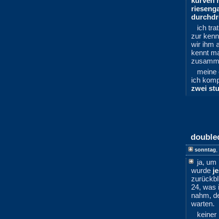
kurven 
rieseng
durchd
ich tra
zur kenn
wir ihm 
kennt ma
zusamme
meine
ich komp
zwei st
double
sonntag
,
ja, um
wurde
j
zurückbl
24, was
nahm, de
warten.
keiner