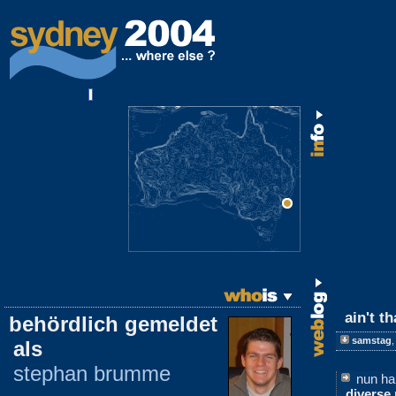
ain't t
behördlich gemeldet
samstag
als
stephan brumme
nun ha
diverse